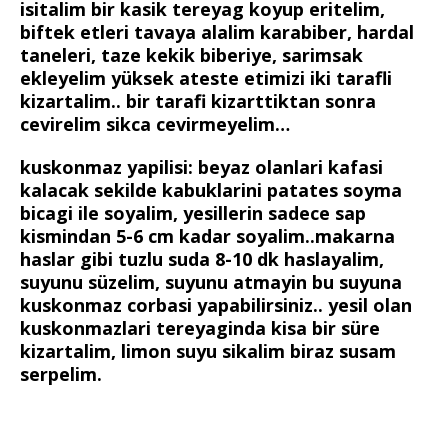
isitalim bir kasik tereyag koyup eritelim,
biftek etleri tavaya alalim karabiber, hardal
taneleri, taze kekik biberiye, sarimsak
ekleyelim yüksek ateste etimizi iki tarafli
kizartalim.. bir tarafi kizarttiktan sonra
cevirelim sikca cevirmeyelim…
kuskonmaz yapilisi: beyaz olanlari kafasi
kalacak sekilde kabuklarini patates soyma
bicagi ile soyalim, yesillerin sadece sap
kismindan 5-6 cm kadar soyalim..makarna
haslar gibi tuzlu suda 8-10 dk haslayalim,
suyunu süzelim, suyunu atmayin bu suyuna
kuskonmaz corbasi yapabilirsiniz.. yesil olan
kuskonmazlari tereyaginda kisa bir süre
kizartalim, limon suyu sikalim biraz susam
serpelim.