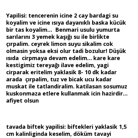
Yapilisi: tencerenin icine 2 cay bardagi su
koyalim ve icine ısıya dayanıklı baska kücük
bir tas koyalim… Benmari usulu yumurta
sarılarını 3 yemek kaşığı su ile birlikte
çırpalim. ceyrek limon suyu sikalim cok
olmasin yoksa eksi olur tadi bozulur! Düşük
ısıda cirpmaya devam edelim… kare kare
kestigimiz tereyağı ilave edelim, yagi
cirparak eritelim yaklasik 8- 10 dk kadar
arada çırpalim, tuz ve bicak ucu kadar
muskat ile tatlandiralim. katilasan sosumuz
kuskonmaza etlere kullanmak icin hazirdir…
afiyet olsun
tavada biftek yapilisi: biftekleri yaklasik 1,5
cm kalinliginda keselim, döküm tavayi