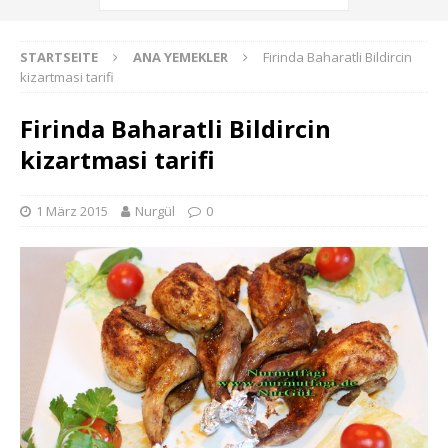
STARTSEITE
ANA YEMEKLER
Firinda Baharatli Bildircin
kizartmasi tarifi
Firinda Baharatli Bildircin
kizartmasi tarifi
1 März 2015
Nurgül
0