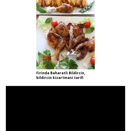
Firinda Baharatli Bildircin,
bildircin kizartmasi tarifi