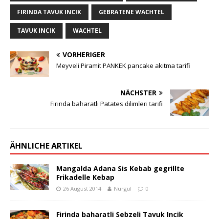
FIRINDA TAVUK INCIK
GEBRATENE WACHTEL
TAVUK INCIK
WACHTEL
VORHERIGER
Meyveli Piramit PANKEK pancake akitma tarifi
NÄCHSTER
Firinda baharatli Patates dilimleri tarifi
ÄHNLICHE ARTIKEL
Mangalda Adana Sis Kebab gegrillte
Frikadelle Kebap
26 August 2014
Nurgül
0
Firinda baharatli Sebzeli Tavuk Incik