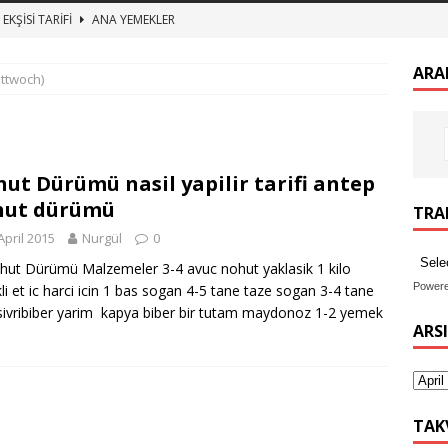
EKŞİSİ TARİFİ
ANA YEMEKLER
zeytin kurumu
ANA YEMEKLER
ARA
ittwoch)
 BULGUR PİLAVI ET SUYUNA SALMA TEREYAĞLI BULGUR PİLAV
TURŞUSU TARİFİ
ANA YEMEKLER
ut Dürümü nasil yapilir tarifi antep
imekli Kesme Aşı tarifi, etli mercimek aşı nasıl yapılır
ANA
hut dürümü
TRAN
April 2015
Nurgül
0
 Dürümü Malzemeler 3-4 avuc nohut yaklasik 1 kilo
Power
li et ic harci icin 1 bas sogan 4-5 tane taze sogan 3-4 tane
 sivribiber yarim kapya biber bir tutam maydonoz 1-2 yemek
ARS
TAK