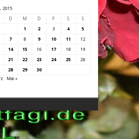
L 2015
D
M
D
F
S
S
1
2
3
4
5
7
8
9
10
11
12
14
15
16
17
18
19
21
22
23
24
25
26
28
29
30
rz
Mai »