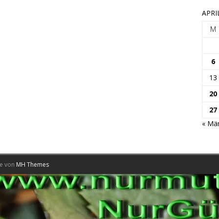
APRI
M
6
13
20
27
« Mä
me von
MH Themes