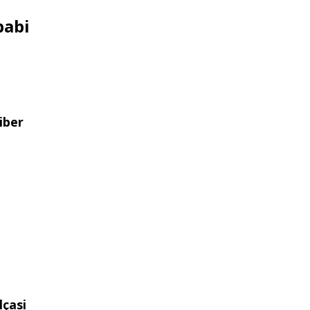
babi
iber
lçasi