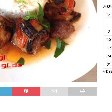
AUGU
M
3
10
17
24
31
« Dez