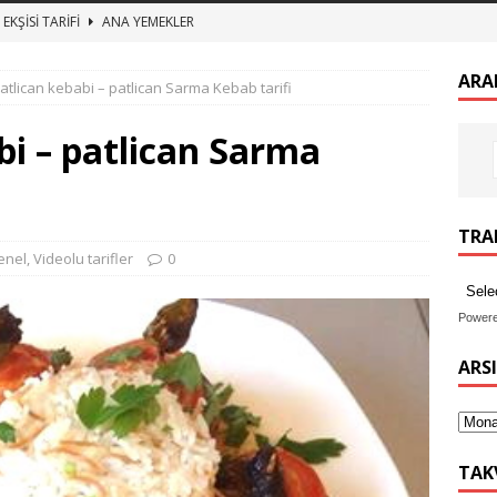
EKŞİSİ TARİFİ
ANA YEMEKLER
zeytin kurumu
ANA YEMEKLER
ARA
atlican kebabi – patlican Sarma Kebab tarifi
 BULGUR PİLAVI ET SUYUNA SALMA TEREYAĞLI BULGUR PİLAV
bi – patlican Sarma
TURŞUSU TARİFİ
ANA YEMEKLER
imekli Kesme Aşı tarifi, etli mercimek aşı nasıl yapılır
ANA
TRAN
enel
,
Videolu tarifler
0
Power
ARS
TAK