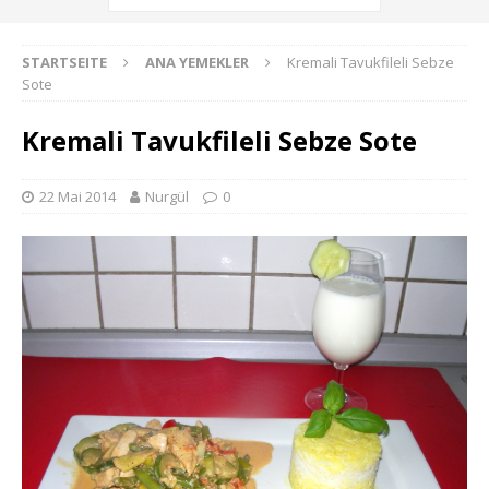
STARTSEITE
ANA YEMEKLER
Kremali Tavukfileli Sebze
Sote
Kremali Tavukfileli Sebze Sote
22 Mai 2014
Nurgül
0