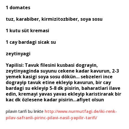
1 domates
tuz, karabiber, kirmizitozbiber, soya sosu
1 kutu süt kremasi
1 cay bardagi sicak su
zeytinyagi
Yapilisi: Tavuk filesini kusbasi dograyin,
zeytinyaginda suyunu cekene kadar kavurun, 2-3
yemek kasigi soya sosu dökün… sebzeleri ince
dograyip tavuk etine ekleyip kavurun, bir cay
bardagi su ekleyip 5-8 dk pisirin, baharatlari ilave
edin, kremayi yavas yavas ekleyip karistirarak bir
kac dk özlesene kadar pisirin…afiyet olsun
pilavin tarifi bu linkte
http://www.nurmutfagi.de/iki-renk-
pilav-safranli-pirinc-pilavi-nasil-yapilir-tarifi/