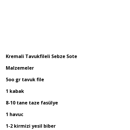
Kremali Tavukfileli Sebze Sote
Malzemeler
5oo gr tavuk file
1 kabak
8-10 tane taze fasülye
1 havuc
1-2 kirmizi yesil biber