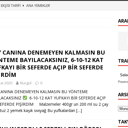
EKŞİSİ TARİFİ
ANA YEMEKLER
zeytin kurumu
ANA YEMEKLER
ARA
 BULGUR PİLAVI ET SUYUNA SALMA TEREYAĞLI BULGUR PİLAV
TURŞUSU TARİFİ
ANA YEMEKLER
Y CANINA DENEMEYEN KALMASIN BU
imekli Kesme Aşı tarifi, etli mercimek aşı nasıl yapılır
ANA
TEME BAYILACAKSINIZ, 6-10-12 KAT
TRAN
KAYI BİR SEFERDE AÇIP BİR SEFERDE
İRDİM
Power
ai 2020
Nurgül
0
CANINA DENEMEYEN KALMASIN BU YÖNTEME
ARS
LACAKSINIZ
6-10-12 KAT YUFKAYI BİR SEFERDE AÇIP
SEFERDE PİŞİRDİM Malzemeler 400gr un 200 ml su 2 çay
 tuz 2 yemek kaşık sıvıyağ Bu yufkalardan
[…]
TAK