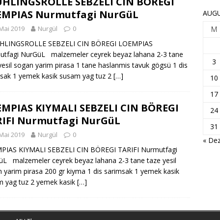
HLINGSROLLE SEBZELI CIN BÖREGI
EMPIAS Nurmutfagi NurGüL
AUGU
Mai 2019
Nurgül
0
M
LINGSROLLE SEBZELI CIN BÖREGI LOEMPIAS
tfagi NurGüL malzemeler ceyrek beyaz lahana 2-3 tane
3
yesil sogan yarim pirasa 1 tane haslanmis tavuk gögsü 1 dis
sak 1 yemek kasik susam yag tuz 2
[…]
10
17
MPIAS KIYMALI SEBZELI CIN BÖREGI
24
IFI Nurmutfagi NurGüL
31
Mai 2019
Nurgül
0
« Dez
PIAS KIYMALI SEBZELI CIN BÖREGI TARIFI Nurmutfagi
L malzemeler ceyrek beyaz lahana 2-3 tane taze yesil
 yarim pirasa 200 gr kiyma 1 dis sarimsak 1 yemek kasik
 yag tuz 2 yemek kasik
[…]