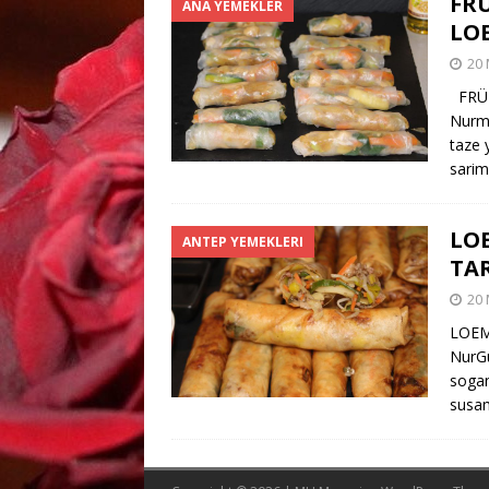
FRÜ
ANA YEMEKLER
LO
20 
FRÜH
Nurmu
taze 
sarim
LOE
ANTEP YEMEKLERI
TAR
20 
LOEM
NurGü
sogan
susam