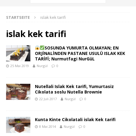
STARTSEITE
islak kek tarifi
islak kek tarifi
SOSUNDA YUMURTA OLMAYAN; EN
ORJİNALİNDEN PASTANE USULÜ ISLAK KEK
TARİFİ; Nurmutfagi NurGüL
25 Mai 2019
Nurgül
0
Nutellali Islak Kek tarifi, Yumurtasiz
Cikolata soslu Nutella Brownie
22 Juli 2017
Nurgül
0
Kunta Kinte Cikolatali islak Kek tarifi
8 Mai 2014
Nurgül
0