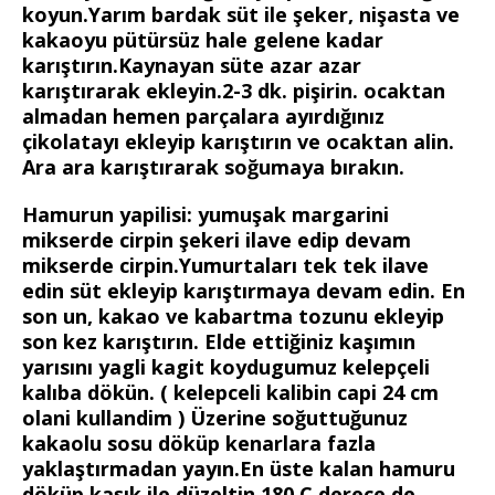
koyun.Yarım bardak süt ile şeker, nişasta ve
kakaoyu pütürsüz hale gelene kadar
karıştırın.Kaynayan süte azar azar
karıştırarak ekleyin.2-3 dk. pişirin. ocaktan
almadan hemen parçalara ayırdığınız
çikolatayı ekleyip karıştırın ve ocaktan alin.
Ara ara karıştırarak soğumaya bırakın.
Hamurun yapilisi: yumuşak margarini
mikserde cirpin şekeri ilave edip devam
mikserde cirpin.Yumurtaları tek tek ilave
edin süt ekleyip karıştırmaya devam edin. En
son un, kakao ve kabartma tozunu ekleyip
son kez karıştırın. Elde ettiğiniz kaşımın
yarısını yagli kagit koydugumuz kelepçeli
kalıba dökün. ( kelepceli kalibin capi 24 cm
olani kullandim ) Üzerine soğuttuğunuz
kakaolu sosu döküp kenarlara fazla
yaklaştırmadan yayın.En üste kalan hamuru
döküp kaşık ile düzeltin.180 C derece de