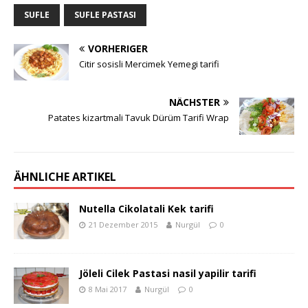
SUFLE
SUFLE PASTASI
VORHERIGER
Citir sosisli Mercimek Yemegi tarifi
NÄCHSTER
Patates kizartmali Tavuk Dürüm Tarifi Wrap
ÄHNLICHE ARTIKEL
Nutella Cikolatali Kek tarifi
21 Dezember 2015
Nurgül
0
Jöleli Cilek Pastasi nasil yapilir tarifi
8 Mai 2017
Nurgül
0