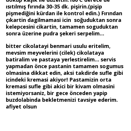
ısıtılmış fırında 30-35 dk. pişirin.(pişip
pişmediğini kürdan ile kontrol edin.) Fırından
çıkartin dagilmamasi icin soğuduktan sonra
kelepcesini cikartin, tamamen soguduktan
sonra üzerine pudra şekeri serpelim…
bitter cikolatayi benmari usulu eritelim,
mevsim meyvelerini (cilek) cikolataya
batiralim ve pastaya yerlestirelim… servis
yapmadan önce pastanin tamamen sogumus
olmasina dikkat edin, aksi takdirde sufle gibi
icindeki kremasi akiyor! Pastamizin orta
kremasi sufle gibi akici bir kivam olmasini
istemiyorsaniz, bir gece önceden yapip
buzdolabinda bekletmenizi tavsiye ederim.
afiyet olsun