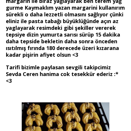
margarin ile biraz yağlayarak ben terem yağ
gurme Kaymaklım yazan margarini kullanırım
sürekli o daha lezzetli olmasını sağlıyor çünki
eliniz ile pasta tabağı büyüklüğünde açın az
yaglayarak resimdeki gibi şekiller vererek
tepsiye dizin yumurta sarısı sürüp 15 dakika
daha tepside bekletin daha sonra önceden
ısıtılmış fırında 180 derecede üzeri kızarana
kadar pişirin afiyet olsun <3
Tarifi bizimle paylasan sevgili takipcimiz
Sevda Ceren hanima cok tesekkür ederiz :*
<3