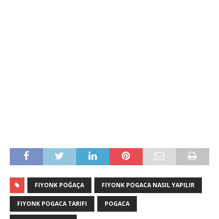
FIYONK POĞAÇA
FIYONK POGACA NASIL YAPILIR
FIYONK POGACA TARIFI
POGACA