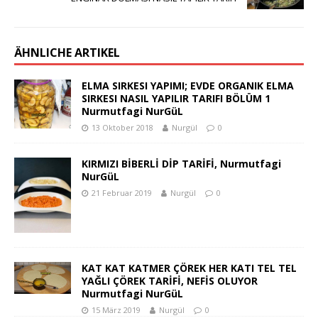
ÄHNLICHE ARTIKEL
ELMA SIRKESI YAPIMI; EVDE ORGANIK ELMA
SIRKESI NASIL YAPILIR TARIFI BÖLÜM 1
Nurmutfagi NurGüL
13 Oktober 2018
Nurgül
0
KIRMIZI BİBERLİ DİP TARİFİ, Nurmutfagi
NurGüL
21 Februar 2019
Nurgül
0
KAT KAT KATMER ÇÖREK HER KATI TEL TEL
YAĞLI ÇÖREK TARİFİ, NEFİS OLUYOR
Nurmutfagi NurGüL
15 März 2019
Nurgül
0