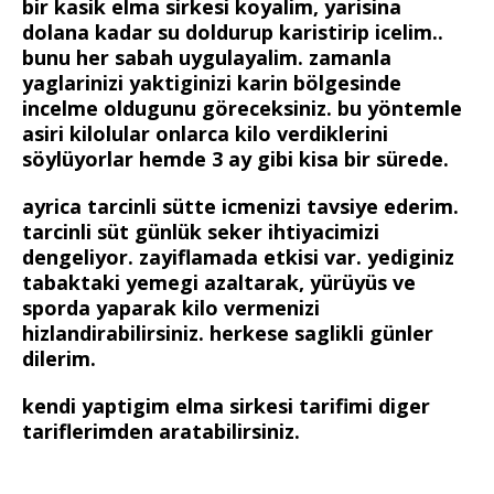
bir kasik elma sirkesi koyalim, yarisina
dolana kadar su doldurup karistirip icelim..
bunu her sabah uygulayalim. zamanla
yaglarinizi yaktiginizi karin bölgesinde
incelme oldugunu göreceksiniz. bu yöntemle
asiri kilolular onlarca kilo verdiklerini
söylüyorlar hemde 3 ay gibi kisa bir sürede.
ayrica tarcinli sütte icmenizi tavsiye ederim.
tarcinli süt günlük seker ihtiyacimizi
dengeliyor. zayiflamada etkisi var. yediginiz
tabaktaki yemegi azaltarak, yürüyüs ve
sporda yaparak kilo vermenizi
hizlandirabilirsiniz. herkese saglikli günler
dilerim.
kendi yaptigim elma sirkesi tarifimi diger
tariflerimden aratabilirsiniz.