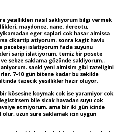
e yesillikleri nasil sakliyorum bilgi vermek
llikleri, maydonoz, nane, dereotu,
. yikamadan eger saplari cok hasar almissa
arsa cikartip atiyorum. sonra kagit havlu
e peceteyi islatiyorum fazla suyunu
kleri sarip islatiyorum. temiz bir posete
ve sebze saklama gözünde sakliyorum..
aniyorum. sanki yeni almisim gibi tazeligini
rlar. 7-10 gün bitene kadar bu sekilde
tinda tazecik yesillikler hazir oluyor.
bir kösesine koymak cok ise yaramiyor cok
degistirsem bile sicak havadan suyu cok
vsiye etmiyorum. ama bir iki gün icinde
olur. uzun süre saklamak icin uygun