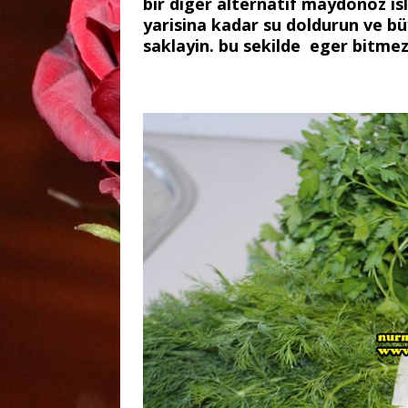
bir diger alternatif maydonoz i
yarisina kadar su doldurun ve b
saklayin. bu sekilde eger bitmezs