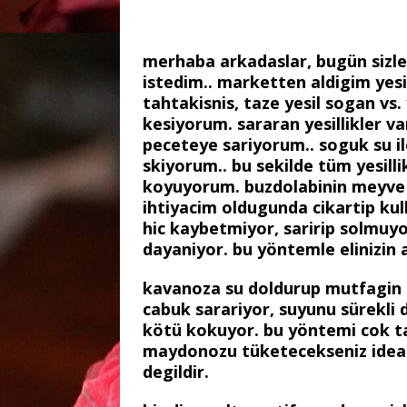
merhaba arkadaslar, bugün sizler
istedim.. marketten aldigim yesi
tahtakisnis, taze yesil sogan vs
kesiyorum. sararan yesillikler v
peceteye sariyorum.. soguk su il
skiyorum.. bu sekilde tüm yesilli
koyuyorum. buzdolabinin meyve 
ihtiyacim oldugunda cikartip kull
hic kaybetmiyor, saririp solmuyo
dayaniyor. bu yöntemle elinizin al
kavanoza su doldurup mutfagin 
cabuk sarariyor, suyunu sürekli 
kötü kokuyor. bu yöntemi cok ta
maydonozu tüketecekseniz ideal 
degildir.