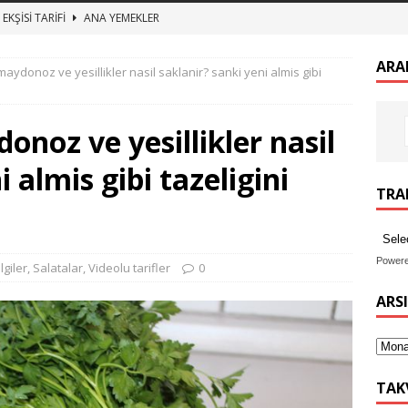
EKŞİSİ TARİFİ
ANA YEMEKLER
zeytin kurumu
ANA YEMEKLER
ARA
ydonoz ve yesillikler nasil saklanir? sanki yeni almis gibi
 BULGUR PİLAVI ET SUYUNA SALMA TEREYAĞLI BULGUR PİLAV
noz ve yesillikler nasil
TURŞUSU TARİFİ
ANA YEMEKLER
 almis gibi tazeligini
imekli Kesme Aşı tarifi, etli mercimek aşı nasıl yapılır
ANA
TRAN
Power
lgiler
,
Salatalar
,
Videolu tarifler
0
ARS
TAK