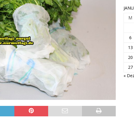
JANU
M
6
13
20
27
« Dez