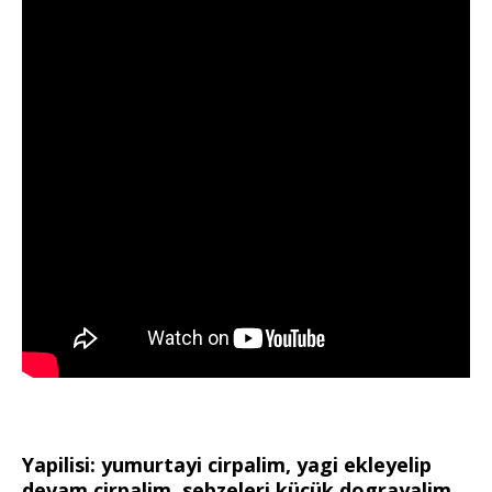
Yapilisi: yumurtayi cirpalim, yagi ekleyelip
devam cirpalim, sebzeleri kücük dograyalim,