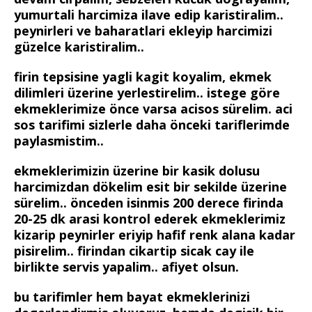
yumurtali harcimiza ilave edip karistiralim..
peynirleri ve baharatlari ekleyip harcimizi
güzelce karistiralim..
firin tepsisine yagli kagit koyalim, ekmek
dilimleri üzerine yerlestirelim.. istege göre
ekmeklerimize önce varsa acisos sürelim. aci
sos tarifimi sizlerle daha önceki tariflerimde
paylasmistim..
ekmeklerimizin üzerine bir kasik dolusu
harcimizdan dökelim esit bir sekilde üzerine
sürelim.. önceden isinmis 200 derece firinda
20-25 dk arasi kontrol ederek ekmeklerimiz
kizarip peynirler eriyip hafif renk alana kadar
pisirelim.. firindan cikartip sicak cay ile
birlikte servis yapalim.. afiyet olsun.
bu tarifimler hem bayat ekmeklerinizi