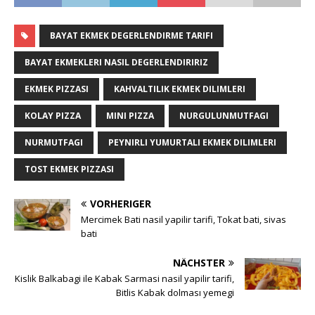
BAYAT EKMEK DEGERLENDIRME TARIFI
BAYAT EKMEKLERI NASIL DEGERLENDIRIRIZ
EKMEK PIZZASI
KAHVALTILIK EKMEK DILIMLERI
KOLAY PIZZA
MINI PIZZA
NURGULUNMUTFAGI
NURMUTFAGI
PEYNIRLI YUMURTALI EKMEK DILIMLERI
TOST EKMEK PIZZASI
VORHERIGER
Mercimek Bati nasil yapilir tarifi, Tokat bati, sivas
bati
NÄCHSTER
Kislik Balkabagi ile Kabak Sarmasi nasil yapilir tarifi,
Bitlis Kabak dolması yemegi