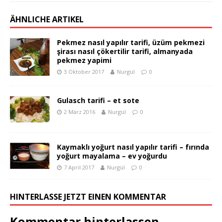
ÄHNLICHE ARTIKEL
Pekmez nasıl yapılır tarifi, üzüm pekmezi
şirası nasıl çökertilir tarifi, almanyada
pekmez yapimi
3 Oktober 2017
Nurgül
0
Gulasch tarifi – et sote
2 März 2016
Nurgül
0
Kaymaklı yoğurt nasıl yapılır tarifi – fırında
yoğurt mayalama – ev yoğurdu
7 April 2017
Nurgül
0
HINTERLASSE JETZT EINEN KOMMENTAR
Kommentar hinterlassen