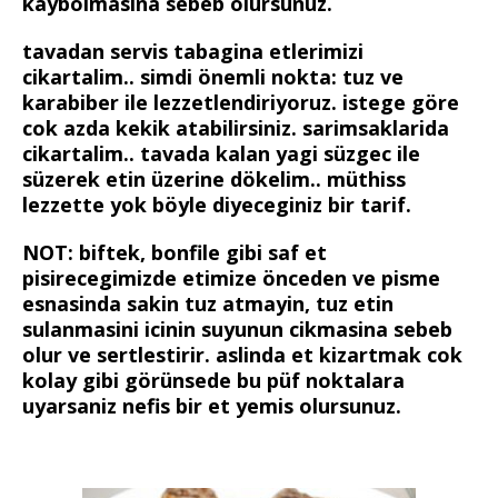
kaybolmasina sebeb olursunuz.
tavadan servis tabagina etlerimizi
cikartalim.. simdi önemli nokta: tuz ve
karabiber ile lezzetlendiriyoruz. istege göre
cok azda kekik atabilirsiniz. sarimsaklarida
cikartalim.. tavada kalan yagi süzgec ile
süzerek etin üzerine dökelim.. müthiss
lezzette yok böyle diyeceginiz bir tarif.
NOT: biftek, bonfile gibi saf et
pisirecegimizde etimize önceden ve pisme
esnasinda sakin tuz atmayin, tuz etin
sulanmasini icinin suyunun cikmasina sebeb
olur ve sertlestirir. aslinda et kizartmak cok
kolay gibi görünsede bu püf noktalara
uyarsaniz nefis bir et yemis olursunuz.