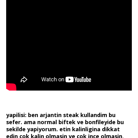
yapilisi: ben arjantin steak kullandim bu
sefer. ama normal biftek ve bonfileyide bu
sekilde yapiyorum. etin kalinligina dikkat
edin cok kalin olmasin ve cok ince olmasin,