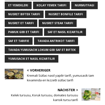
ET YEMEKLERI
KOLAY YEMEK TARIFI
NURMUTFAGI
NUSRET BIFTEK TARIFI
NUSRET BONFILE TARIFI
NUSRET ET TARIFI
NUSRET STEAK TARIFI
PAMUK GIBI ET TARIFI
SAF ET NASIL KIZARTILIR
SAF ET TARIFIE
TAVADA ANTRIKOT TARIFI
TAVADA YUMUSACIK LOKUM GIBI SAF ET BIFTEK
YUMUSACIK ET NASIL KIZARTILIR
VORHERIGER
Kremali Sütlac nasil yapilir tarifi, yumusacik tam
kivaminda en lezzetli sütlac tarifi
NÄCHSTER
Kelek tursusu, Koruk tursusu, domates tursusu
karisik tursu tarifi