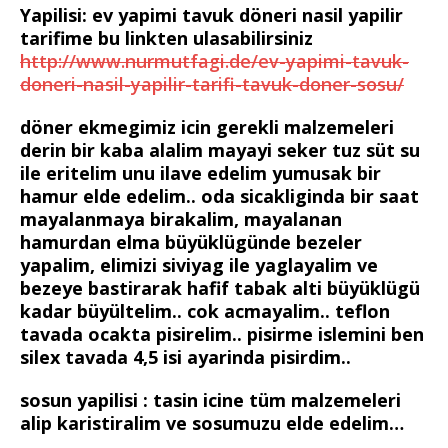
Yapilisi: ev yapimi tavuk döneri nasil yapilir
tarifime bu linkten ulasabilirsiniz
http://www.nurmutfagi.de/ev-yapimi-tavuk-
doneri-nasil-yapilir-tarifi-tavuk-doner-sosu/
döner ekmegimiz icin gerekli malzemeleri
derin bir kaba alalim mayayi seker tuz süt su
ile eritelim unu ilave edelim yumusak bir
hamur elde edelim.. oda sicakliginda bir saat
mayalanmaya birakalim, mayalanan
hamurdan elma büyüklügünde bezeler
yapalim, elimizi siviyag ile yaglayalim ve
bezeye bastirarak hafif tabak alti büyüklügü
kadar büyültelim.. cok acmayalim.. teflon
tavada ocakta pisirelim.. pisirme islemini ben
silex tavada 4,5 isi ayarinda pisirdim..
sosun yapilisi : tasin icine tüm malzemeleri
alip karistiralim ve sosumuzu elde edelim…