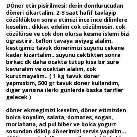
DÖner etin pisirilmesi: derin dondurucudan
döneri cikartalim. 2-3 saat hafif tavlayip
cözüldükten sonra etimizi ince ince dilimlere
keselim.. dikkat edelim cok cözülmesin, cok
cözülürse ve cok don olursa kesme islemi bizi
ugrastirir. teflon tavaya siviyag alalim,
kestigimiz tavuk dönerimizi suyunu cekene
kadar kizartalim.. suyunu cektikten sonra
birkac dk daha ocakta tutup kisa bir süre
kavuralim ve ocaktan alalim, cok
kurutmayalim.. ( 1 kg tavuk döner
yapmistim, 500 gr tavuk döner kullandim,
diger yarisina ilerki günlerde baska tarifler
gelecek )
döner ekmegimizi keselim, döner etimizden
bolca koyalim, salata, domates, sogan,
morlahana, aci pul biber ve bolca yogurt
sosundan döküp dönerimizi servis yapalim…