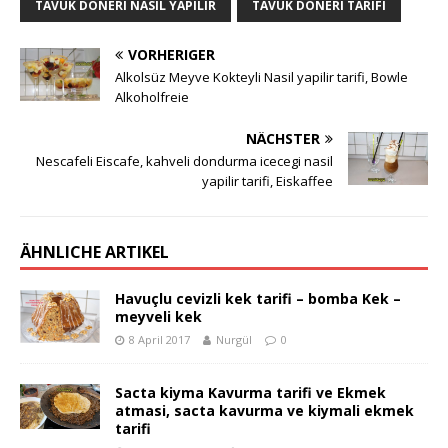
TAVUK DÖNERI NASIL YAPILIR
TAVUK DÖNERI TARIFI
VORHERIGER
Alkolsüz Meyve Kokteyli Nasil yapilir tarifi, Bowle
Alkoholfreie
NÄCHSTER
Nescafeli Eiscafe, kahveli dondurma icecegi nasil
yapilir tarifi, Eiskaffee
ÄHNLICHE ARTIKEL
Havuçlu cevizli kek tarifi – bomba Kek –
meyveli kek
8 April 2017
Nurgül
0
Sacta kiyma Kavurma tarifi ve Ekmek
atmasi, sacta kavurma ve kiymali ekmek
tarifi