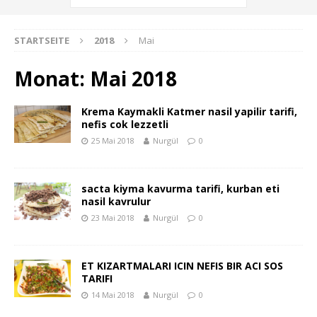
STARTSEITE
2018
Mai
Monat:
Mai 2018
Krema Kaymakli Katmer nasil yapilir tarifi,
nefis cok lezzetli
25 Mai 2018
Nurgül
0
sacta kiyma kavurma tarifi, kurban eti
nasil kavrulur
23 Mai 2018
Nurgül
0
ET KIZARTMALARI ICIN NEFIS BIR ACI SOS
TARIFI
14 Mai 2018
Nurgül
0