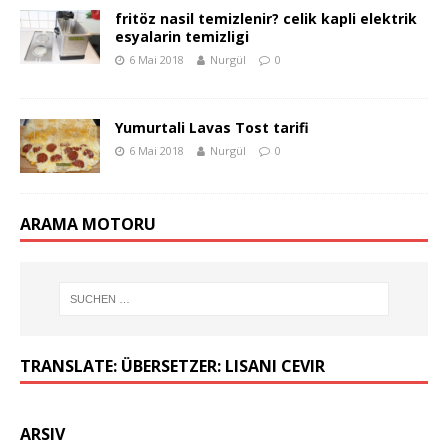
fritöz nasil temizlenir? celik kapli elektrik
esyalarin temizligi
6 Mai 2018
Nurgül
0
Yumurtali Lavas Tost tarifi
6 Mai 2018
Nurgül
0
ARAMA MOTORU
TRANSLATE: ÜBERSETZER: LISANI CEVIR
ARSIV