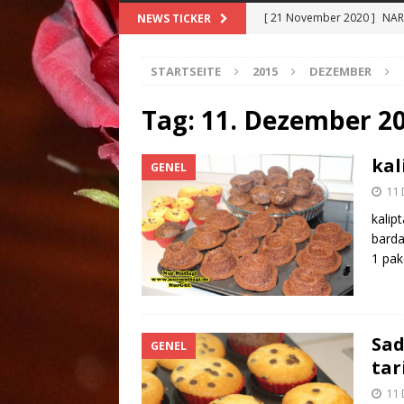
[ 21 November 2020 ]
NAR 
NEWS TICKER
[ 21 Oktober 2020 ]
Siyah 
STARTSEITE
2015
DEZEMBER
[ 10 Oktober 2020 ]
SALMA
TARİFİ
ANA YEMEKLER
Tag:
11. Dezember 2
[ 8 Oktober 2020 ]
BAMYA 
kal
GENEL
[ 25 Dezember 2020 ]
Merc
11
YEMEKLER
kalip
barda
1 pak
Sad
GENEL
tari
11