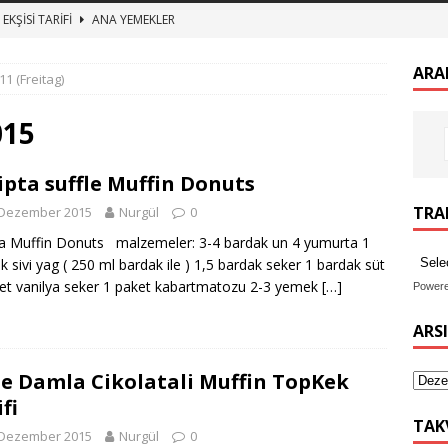
EKŞİSİ TARİFİ
ANA YEMEKLER
zeytin kurumu
ANA YEMEKLER
ARA
11 (Freitag)
 BULGUR PİLAVI ET SUYUNA SALMA TEREYAĞLI BULGUR PİLAV
015
TURŞUSU TARİFİ
ANA YEMEKLER
ipta suffle Muffin Donuts
imekli Kesme Aşı tarifi, etli mercimek aşı nasıl yapılır
ANA
TRAN
 Dezember 2015
Nurgül
0
ta Muffin Donuts malzemeler: 3-4 bardak un 4 yumurta 1
k sivi yag ( 250 ml bardak ile ) 1,5 bardak seker 1 bardak süt
et vanilya seker 1 paket kabartmatozu 2-3 yemek
[…]
Power
ARS
e Damla Cikolatali Muffin TopKek
fi
TAK
 Dezember 2015
Nurgül
0