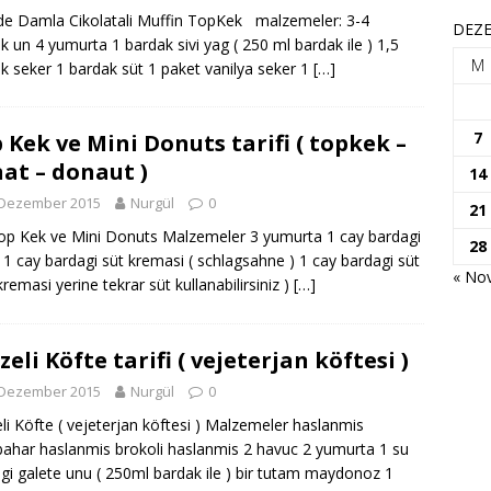
 Damla Cikolatali Muffin TopKek malzemeler: 3-4
DEZE
k un 4 yumurta 1 bardak sivi yag ( 250 ml bardak ile ) 1,5
M
k seker 1 bardak süt 1 paket vanilya seker 1
[…]
7
 Kek ve Mini Donuts tarifi ( topkek –
at – donaut )
14
 Dezember 2015
Nurgül
0
21
Kek ve Mini Donuts Malzemeler 3 yumurta 1 cay bardagi
28
 1 cay bardagi süt kremasi ( schlagsahne ) 1 cay bardagi süt
« Nov
kremasi yerine tekrar süt kullanabilirsiniz )
[…]
zeli Köfte tarifi ( vejeterjan köftesi )
 Dezember 2015
Nurgül
0
li Köfte ( vejeterjan köftesi ) Malzemeler haslanmis
bahar haslanmis brokoli haslanmis 2 havuc 2 yumurta 1 su
gi galete unu ( 250ml bardak ile ) bir tutam maydonoz 1