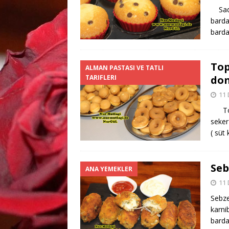
Sade
barda
barda
Top
ALMAN PASTASI VE TATLI
TARIFLERI
don
11
Top 
seker
( süt 
Seb
ANA YEMEKLER
11
Sebze
karni
barda