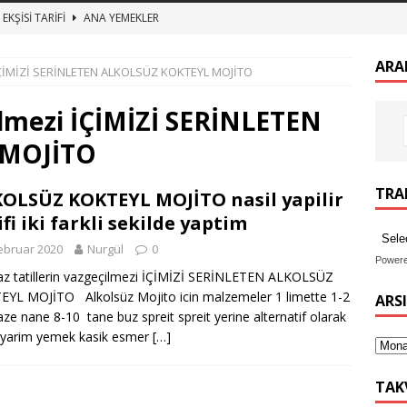
EKŞİSİ TARİFİ
ANA YEMEKLER
zeytin kurumu
ANA YEMEKLER
ARA
i İÇİMİZİ SERİNLETEN ALKOLSÜZ KOKTEYL MOJİTO
 BULGUR PİLAVI ET SUYUNA SALMA TEREYAĞLI BULGUR PİLAV
çilmezi İÇİMİZİ SERİNLETEN
TURŞUSU TARİFİ
ANA YEMEKLER
 MOJİTO
imekli Kesme Aşı tarifi, etli mercimek aşı nasıl yapılır
ANA
TRAN
OLSÜZ KOKTEYL MOJİTO nasil yapilir
ifi iki farkli sekilde yaptim
ebruar 2020
Nurgül
0
Power
tatillerin vazgeçilmezi İÇİMİZİ SERİNLETEN ALKOLSÜZ
YL MOJİTO Alkolsüz Mojito icin malzemeler 1 limette 1-2
ARS
aze nane 8-10 tane buz spreit spreit yerine alternatif olarak
 yarim yemek kasik esmer
[…]
TAK