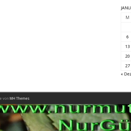
JANU
M
6
13
20
27
« Dez
me von
MH Themes