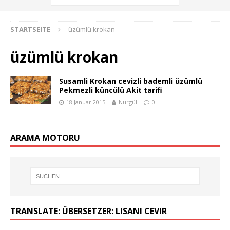
STARTSEITE
üzümlü krokan
üzümlü krokan
Susamli Krokan cevizli bademli üzümlü
Pekmezli küncülü Akit tarifi
18 Januar 2015
Nurgül
0
ARAMA MOTORU
TRANSLATE: ÜBERSETZER: LISANI CEVIR