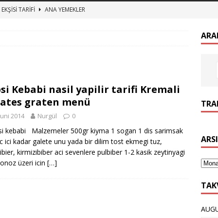
EKŞİSİ TARİFİ
ANA YEMEKLER
zeytin kurumu
ANA YEMEKLER
ARA
 BULGUR PİLAVI ET SUYUNA SALMA TEREYAĞLI BULGUR PİLAV
TURŞUSU TARİFİ
ANA YEMEKLER
si Kebabi nasil yapilir tarifi Kremali
imekli Kesme Aşı tarifi, etli mercimek aşı nasıl yapılır
ANA
ates graten menü
TRAN
Juni 2014
Nurgül
0
 kebabi Malzemeler 500gr kiyma 1 sogan 1 dis sarimsak
ARS
c ici kadar galete unu yada bir dilim tost ekmegi tuz,
ibier, kirmizibiber aci sevenlere pulbiber 1-2 kasik zeytinyagi
noz üzeri icin
[…]
TAK
AUGU