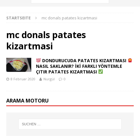
STARTSEITE
mc donals patates kizartmasi
mc donals patates
kizartmasi
DONDURUCUDA PATATES KIZARTMASI
NASIL SAKLANIR? İKİ FARKLI YÖNTEMLE
ÇITIR PATATES KIZARTMASI
8 Februar 2020
Nurgül
0
ARAMA MOTORU