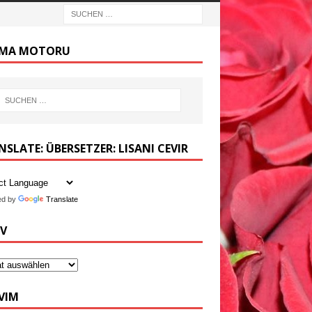
MA MOTORU
SLATE: ÜBERSETZER: LISANI CEVIR
ed by
Translate
IV
VIM