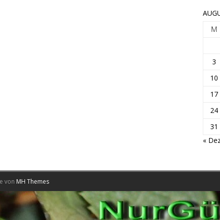
AUGU
M
3
10
17
24
31
« Dez
me von
MH Themes