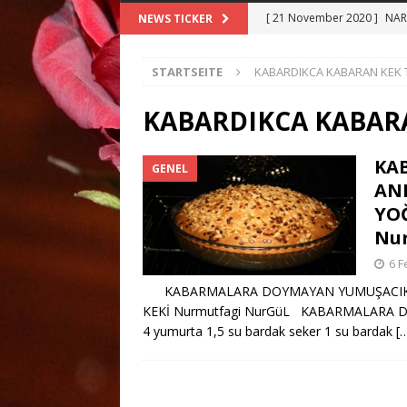
[ 21 November 2020 ]
NAR 
NEWS TICKER
[ 21 Oktober 2020 ]
Siyah 
STARTSEITE
KABARDIKCA KABARAN KEK T
[ 10 Oktober 2020 ]
SALMA
TARİFİ
ANA YEMEKLER
KABARDIKCA KABARA
[ 8 Oktober 2020 ]
BAMYA 
KA
GENEL
[ 25 Dezember 2020 ]
Merc
ANN
YEMEKLER
YOĞ
Nu
6 F
KABARMALARA DOYMAYAN YUMUŞACIK AN
KEKİ Nurmutfagi NurGüL KABARMALARA D
4 yumurta 1,5 su bardak seker 1 su bardak
[