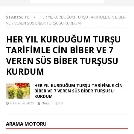
STARTSEITE
HER YIL KURDUĞUM TURŞU TARİFİMLE CİN BİBER
VE 7 VEREN SÜS BİBER TURŞUSU KURDUM
HER YIL KURDUĞUM TURŞU
TARİFİMLE CİN BİBER VE 7
VEREN SÜS BİBER TURŞUSU
KURDUM
HER YIL KURDUĞUM TURŞU TARİFİMLE CİN
BİBER VE 7 VEREN SÜS BİBER TURŞUSU
KURDUM
6 Februar 2020
Nurgül
0
ARAMA MOTORU