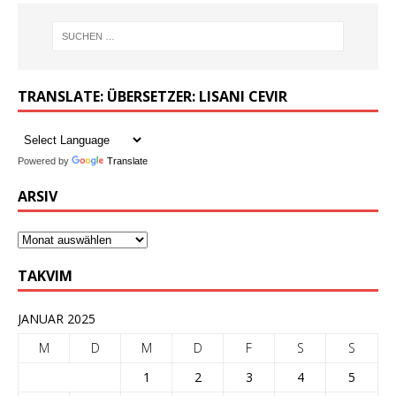
TRANSLATE: ÜBERSETZER: LISANI CEVIR
Powered by
Translate
ARSIV
TAKVIM
JANUAR 2025
M
D
M
D
F
S
S
1
2
3
4
5