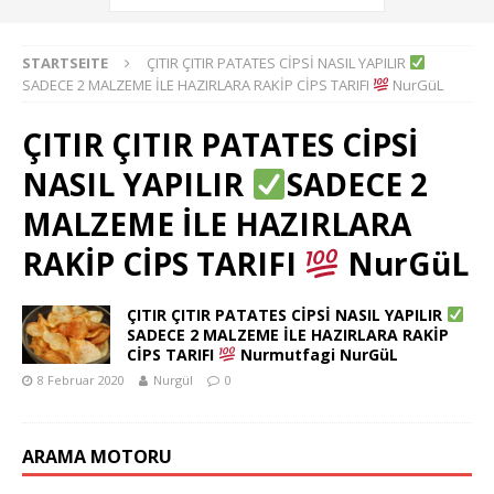
STARTSEITE
ÇITIR ÇITIR PATATES CİPSİ NASIL YAPILIR
SADECE 2 MALZEME İLE HAZIRLARA RAKİP CİPS TARIFI
NurGüL
ÇITIR ÇITIR PATATES CİPSİ
NASIL YAPILIR
SADECE 2
MALZEME İLE HAZIRLARA
RAKİP CİPS TARIFI
NurGüL
ÇITIR ÇITIR PATATES CİPSİ NASIL YAPILIR
SADECE 2 MALZEME İLE HAZIRLARA RAKİP
CİPS TARIFI
Nurmutfagi NurGüL
8 Februar 2020
Nurgül
0
ARAMA MOTORU