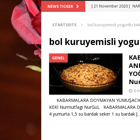
[ 21 November 2020 ]
NAR 
NEWS TICKER
[ 21 Oktober 2020 ]
Siyah 
STARTSEITE
bol kuruyemisli yogurtlu kek 
[ 10 Oktober 2020 ]
SALMA
TARİFİ
ANA YEMEKLER
bol kuruyemisli yogur
[ 8 Oktober 2020 ]
BAMYA 
KA
GENEL
[ 25 Dezember 2020 ]
Merc
ANN
YEMEKLER
YOĞ
Nu
6 F
KABARMALARA DOYMAYAN YUMUŞACIK AN
KEKİ Nurmutfagi NurGüL KABARMALARA D
4 yumurta 1,5 su bardak seker 1 su bardak
[