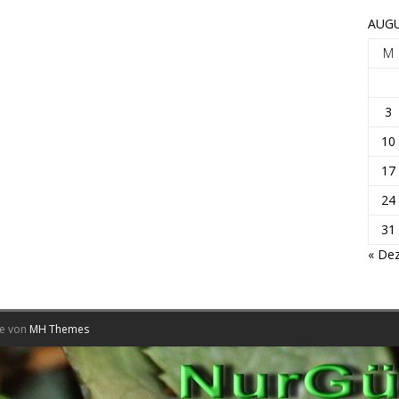
AUGU
M
3
10
17
24
31
« Dez
me von
MH Themes