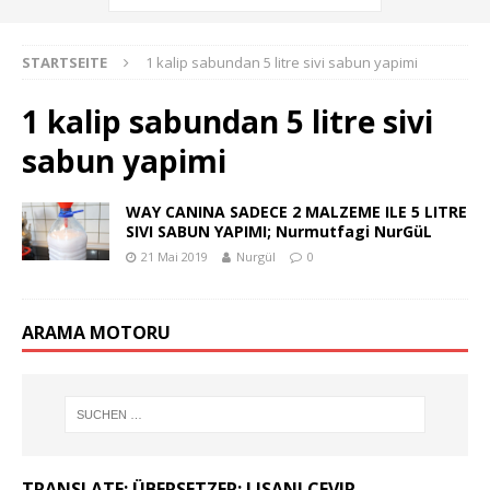
STARTSEITE
1 kalip sabundan 5 litre sivi sabun yapimi
1 kalip sabundan 5 litre sivi
sabun yapimi
WAY CANINA SADECE 2 MALZEME ILE 5 LITRE
SIVI SABUN YAPIMI; Nurmutfagi NurGüL
21 Mai 2019
Nurgül
0
ARAMA MOTORU
TRANSLATE: ÜBERSETZER: LISANI CEVIR