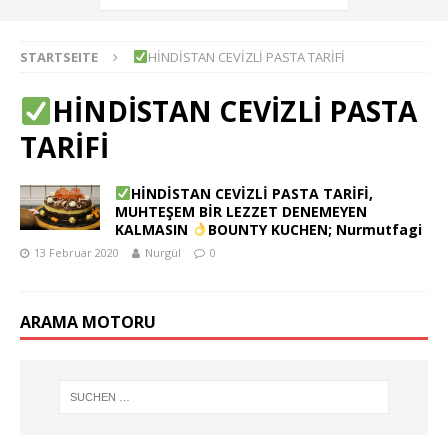
STARTSEITE
HİNDİSTAN CEVİZLİ PASTA TARİFİ
HİNDİSTAN CEVİZLİ PASTA
TARİFİ
HİNDİSTAN CEVİZLİ PASTA TARİFİ,
MUHTEŞEM BİR LEZZET DENEMEYEN
KALMASIN
BOUNTY KUCHEN; Nurmutfagi
13 Februar 2020
Nurgül
0
ARAMA MOTORU