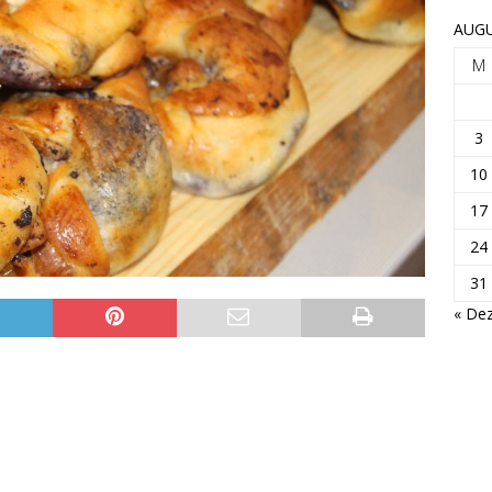
AUGU
M
3
10
17
24
31
« Dez