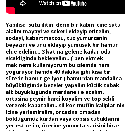
Yapilisi: sütü ilitin, derin bir kabin icine sütü
alalim mayayi ve sekeri ekleyip eritelim,
sodayi, kabartmatozu, tuz yumurtanin
beyazini ve unu ekleyip yumusak bir hamur
elde edelim… 3 katina gelene kadar oda
sicakliginda bekleyelim…( ben ekmek
makinemi kullaniyorum bu islemde hem
yoguruyor hemde 40 dakika gibi kisa bir
sürede hamur geliyor ) hamurdan mandalina
büyüklügünde bezeler yapalim kücük tabak
alt büyüklügünde merdane ile acalim,
ortasina peynir harci koyalim ve top sekli
vererek kapatalim…silikon muffin kaliplarinin
icine yerlestirelim, ortasina ortadan
böldügümüz kürdan veya cöpsis cubuklarini
yerlestirelim, üzerine yumurta sarisini biraz