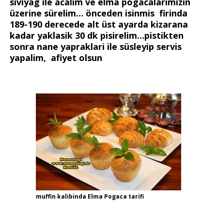
siviyag ile acalim ve elma pogacalarimizin
üzerine sürelim… önceden isinmis firinda
189-190 derecede alt üst ayarda kizarana
kadar yaklasik 30 dk pisirelim…pistikten
sonra nane yapraklari ile süsleyip servis
yapalim, afiyet olsun
muffin kalibinda Elma Pogaca tarifi