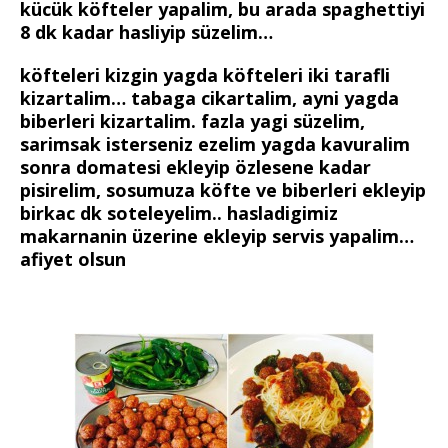
kücük köfteler yapalim, bu arada spaghettiyi
8 dk kadar hasliyip süzelim…
köfteleri kizgin yagda köfteleri iki tarafli
kizartalim… tabaga cikartalim, ayni yagda
biberleri kizartalim. fazla yagi süzelim,
sarimsak isterseniz ezelim yagda kavuralim
sonra domatesi ekleyip özlesene kadar
pisirelim, sosumuza köfte ve biberleri ekleyip
birkac dk soteleyelim.. hasladigimiz
makarnanin üzerine ekleyip servis yapalim…
afiyet olsun