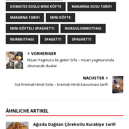
DOMATES SOSLU MINI KÖFTE
MAKARNA SOSU TARIFI
MAKARNA TARIFI
MINI KÖFTE
MINI KÖFTELI SPAGHETTI
NURGULUNMUTFAGI
NURMUTFAGI
SPAGETTI
SPAGHETTI
VORHERIGER
Nisan Yagmuru ile gelen Sifa – nisan yagmurunda
okunacak dualar
NÄCHSTER
Süt Kremali Hindi Sote – kremali Hindi kavurmasi tarifi
ÄHNLICHE ARTIKEL
Ağızda Dağılan Çörekotlu Kurabiye tarifi