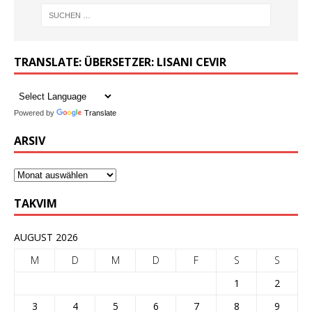
TRANSLATE: ÜBERSETZER: LISANI CEVIR
Powered by
Translate
ARSIV
TAKVIM
AUGUST 2026
M
D
M
D
F
S
S
1
2
3
4
5
6
7
8
9