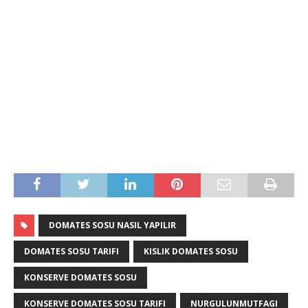
DOMATES SOSU NASIL YAPILIR
DOMATES SOSU TARIFI
KISLIK DOMATES SOSU
KONSERVE DOMATES SOSU
KONSERVE DOMATES SOSU TARIFI
NURGULUNMUTFAGI