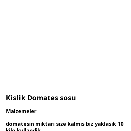
Kislik Domates sosu
Malzemeler
domatesin miktari size kalmis biz yaklasik 10
kilo kullandik