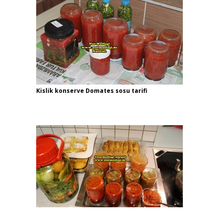
Kislik konserve Domates sosu tarifi