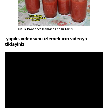
Kislik konserve Domates sosu tarifi
yapilis videosunu izlemek icin videoya
tiklayiniz