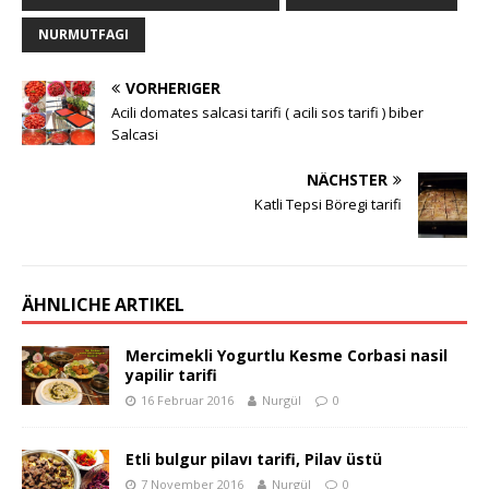
NURMUTFAGI
VORHERIGER
Acili domates salcasi tarifi ( acili sos tarifi ) biber
Salcasi
NÄCHSTER
Katli Tepsi Böregi tarifi
ÄHNLICHE ARTIKEL
Mercimekli Yogurtlu Kesme Corbasi nasil
yapilir tarifi
16 Februar 2016
Nurgül
0
Etli bulgur pilavı tarifi, Pilav üstü
7 November 2016
Nurgül
0