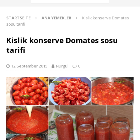
STARTSEITE
ANA YEMEKLER
Kislik konserve Domates
sosu tarifi
Kislik konserve Domates sosu
tarifi
12 September 2015
Nurgül
0