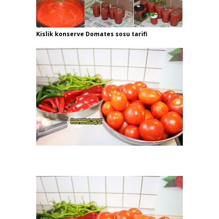
Kislik konserve Domates sosu tarifi