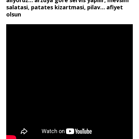
aliyoruz… arzuya göre servis yapilir, mevsim
salatasi, patates kizartmasi, pilav… afiyet
olsun