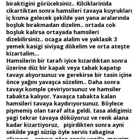
biraktigini görüceksiniz.. Kilciklarinida
cikartiktan sonra hamsileri tavaya kuyrukları
iç kısma gelecek şekilde yan yana aralarında
boşluk bırakmadan dizelim.. ortada cok
boşluk kalirsa ortayada hamsileri
dizebilirsiniz.. ocaga alalim ve yaklasik 3
yemek kasigi siviyag dökelim ve orta ateşte
kizartalim…
Hamsilerin bir tarafı iyice kızardıktan sonra
üzerine düz bir kapak veya tabak kapatıp
tavayı alıyorsunuz ve gerekirse bir tasin içine
önce
yağını
yavaşca süzelim.. Daha sonra
tavayı komple çeviriyorsunuz ve hamsiler
tabakta kalıyor. Yavaşca tabakta kalan
hamsileri tavaya kaydırıyorsunuz. Böylece
pişmemiş olan taraf alta geldi. tasa aldigimiz
yagi tekrar tavaya döküyoruz ve renk alana
kadar kizartiyoruz, pişirdikten sonra ayni
sekilde yagi süzüp öyle servis tabagina