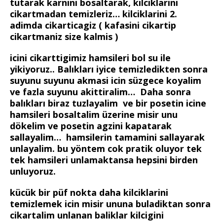
tutarak karnini bosaltarak, kilciklarini
cikartmadan temizleriz… kilciklarini 2.
adimda cikarticagiz ( kafasini cikartip
cikartmaniz size kalmis )
icini cikarttigimiz hamsileri bol su ile
yikiyoruz.. Balıkları iyice temizledikten sonra
suyunu suyunu akmasi icin süzgece koyalim
ve fazla suyunu akittiralim… Daha sonra
balıkları biraz tuzlayalim ve bir posetin icine
hamsileri bosaltalim üzerine misir unu
dökelim ve posetin agzini kapatarak
sallayalim… hamsilerin tamamini sallayarak
unlayalim. bu yöntem cok pratik oluyor tek
tek hamsileri unlamaktansa hepsini birden
unluyoruz.
kücük bir püf nokta daha kilciklarini
temizlemek icin misir ununa buladiktan sonra
cikartalim unlanan baliklar kilcigini