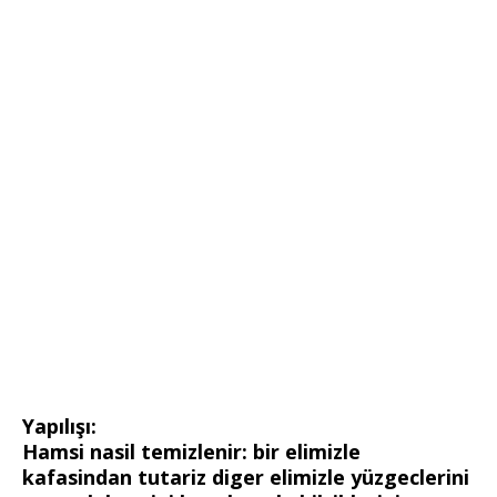
Yapılışı:
Hamsi nasil temizlenir: bir elimizle
kafasindan tutariz diger elimizle yüzgeclerini