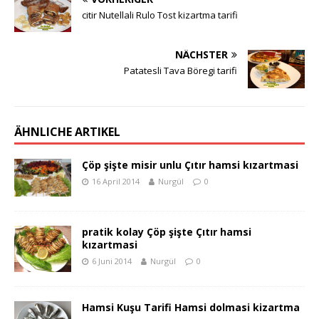
citir Nutellali Rulo Tost kizartma tarifi
NÄCHSTER
Patatesli Tava Böregi tarifi
ÄHNLICHE ARTIKEL
Çöp şişte misir unlu Çıtır hamsi kızartmasi
16 April 2014
Nurgül
0
pratik kolay Çöp şişte Çıtır hamsi
kızartmasi
6 Juni 2014
Nurgül
0
Hamsi Kuşu Tarifi Hamsi dolmasi kizartma