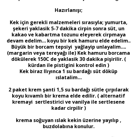
Hazırlanışı;
Kek için gerekli malzemeleri sırasıyla; yumurta,
şekeri yaklasik 5-7 dakika cirpin sonra süt, un
kakao ve kabartma tozunu eleyerek cirpmaya
devam edelim… koyu bir kek hamuru elde edelim..
Büyük bir borcam tepsiyi yağlayip unlayalim….
(margarin veya tereyağı ile) Kek hamuru borcama
dökülerek 150C de yaklasik 30 dakika pişirilir. (
kürdan ile pistigini kontrol edin )
Kek biraz Ilıyınca 1 su bardağı süt döküp
ıslatalim…
2 paket krem şanti 1,5 su bardağı sütle çırpılarak
koyu kıvamlı bir krema elde edilir. ( alternatif
kremayi sertlestirici ve vanilya ile sertlesene
kadar cirpilir )
krema soğuyan ıslak kekin üzerine yayılıp ,
buzdolabına konulur.