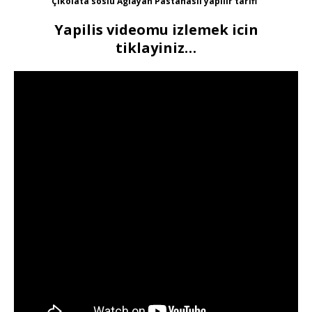
Çikolata soslu Aglayan Pastanasil yapilir tarifi
Yapilis videomu izlemek icin
tiklayiniz…