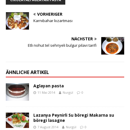
VORHERIGER
Karnıbahar kızartması
NÄCHSTER
Etli nohut tel sehriyeli bulgur pilavi tarifi
ÄHNLICHE ARTIKEL
Aglayan pasta
11 Mai 2014
Nurgül
0
Lazanya Peynirli Su böregi Makarna su
böregi lasagne
7 August 2014
Nurgül
0