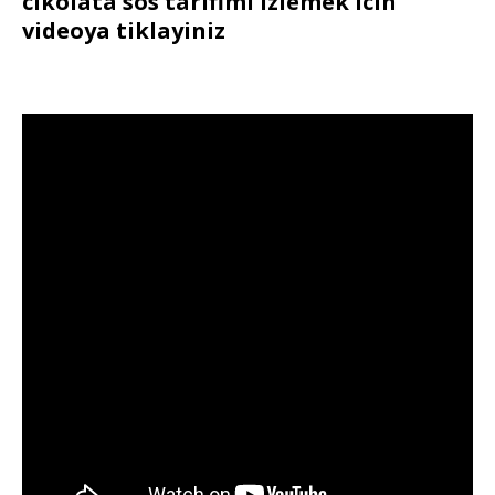
cikolata sos tarifimi izlemek icin
videoya tiklayiniz