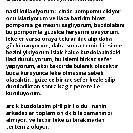
nasil kullaniyorum: icinde pompomu cikiyor
onu islatiyorum ve ilaca batirim biraz
pompoma gelmesini sagliyorum, buzdolabini
bu pompomla güzelce heryerini ovuyorum.
lekeler varsa oraya tekrar ilac alip daha
güclü ovuyorum, daha sonra temiz bir silme
bezini yikiyorum islak halde buzdolabindaki
ilaci duruluyorum, bu islemi birkac sefer
yapiyorum, aksi takdirde bulanik olacaktir
buda kuruyunca leke olmasina sebeb
olacaktir.. güzelce birkac sefer bezle silip
duruladiktan sonra kagit pecete ile
kuruluyorum.
artik buzdolabim piril piril oldu. inanin
arkadaslar toplam on dk bile zamaninizi
almiyor. ve hicbir leke izi birakmadan
tertemiz oluyor.