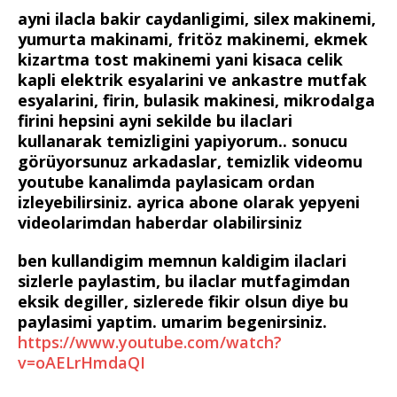
ayni ilacla bakir caydanligimi, silex makinemi,
yumurta makinami, fritöz makinemi, ekmek
kizartma tost makinemi yani kisaca celik
kapli elektrik esyalarini ve ankastre mutfak
esyalarini, firin, bulasik makinesi, mikrodalga
firini hepsini ayni sekilde bu ilaclari
kullanarak temizligini yapiyorum.. sonucu
görüyorsunuz arkadaslar, temizlik videomu
youtube kanalimda paylasicam ordan
izleyebilirsiniz. ayrica abone olarak yepyeni
videolarimdan haberdar olabilirsiniz
ben kullandigim memnun kaldigim ilaclari
sizlerle paylastim, bu ilaclar mutfagimdan
eksik degiller, sizlerede fikir olsun diye bu
paylasimi yaptim. umarim begenirsiniz.
https://www.youtube.com/watch?
v=oAELrHmdaQI