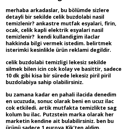
merhaba arkadaslar, bu bölümde sizlere
detayli bir sekilde celik buzdolabi nasil
temizlenir? ankastre mutfak esyalari, firin,
ocak, celik kapli elektrik esyalari nasil
temizlenir? kendi kullandigim ilaclar
hakkinda bilgi vermek istedim. belirtmek
isterimki kesinlikle ürün reklami degildir.
celik buzdolabi temizligi lekesiz sekilde
silmek bilen icin cok kolay ve basittir, sadece
10 dk gibi kisa bir sürede lekesiz piril piril
buzdolabiya sahip olabilirsiniz.
bu zamana kadar en pahali ilacida denedim
en ucuzuda, sonuc olarak beni en ucuz ilac
cok etkiledi. artik mutfakta temizlikte sag
kolum bu ilac. Putzstein marka olarak her
marketin kendine ait bulabilirsiniz. ben bu
ürünü sadece 1 euroya Kik’ten aldim.