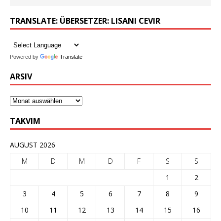
TRANSLATE: ÜBERSETZER: LISANI CEVIR
Powered by
Translate
ARSIV
TAKVIM
AUGUST 2026
M
D
M
D
F
S
S
1
2
3
4
5
6
7
8
9
10
11
12
13
14
15
16