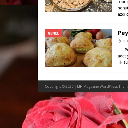
topra
nohut
azdi 
Pey
GENEL
20 
Peyn
adet 
ılık s
Copyright © 2026 | MH Magazine WordPress The