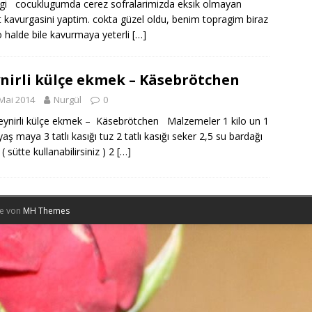
gi cocuklugumda cerez sofralarimizda eksik olmayan
 kavurgasini yaptim. cokta güzel oldu, benim topragim biraz
o halde bile kavurmaya yeterli
[…]
nirli külçe ekmek – Käsebrötchen
Mai 2014
Nurgül
0
irli külçe ekmek – Käsebrötchen Malzemeler 1 kilo un 1
yaş maya 3 tatlı kasığı tuz 2 tatlı kasığı seker 2,5 su bardağı
u ( sütte kullanabilirsiniz ) 2
[…]
me von
MH Themes