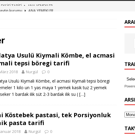
zeytin kurumu
ANA YEMEKLER
 BULGUR PİLAVI ET SUYUNA SALMA TEREYAĞLI BULGUR PİLAV
ARA
TURŞUSU TARİFİ
ANA YEMEKLER
er
imekli Kesme Aşı tarifi, etli mercimek aşı nasıl yapılır
ANA
atya Usulü Kiymali Kömbe, el acmasi
mali tepsi böregi tarifi
TRAN
EKŞİSİ TARİFİ
ANA YEMEKLER
März 2018
Nurgül
0
ya Usulü Kiymali Kömbe, el acmasi Kiymali tepsi böregi
Power
meler 1 kilo un 1 yas maya 1 yemek kasik tuz 2 yemek
seker 1 bardak ilik süt 2-3 bardak ilik su (
[…]
ARS
i Köstebek pastasi, tek Porsiyonluk
ik pasta tarifi
TAK
Januar 2018
Nurgül
0