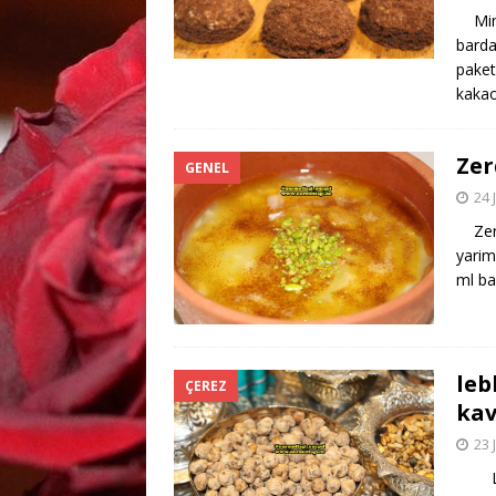
Mini
barda
paket
kaka
Zer
GENEL
24 
Zerde
yarim
ml ba
leb
ÇEREZ
kav
23 
Leble