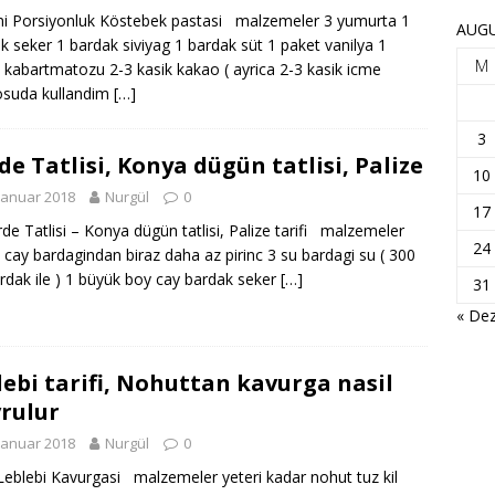
 Porsiyonluk Köstebek pastasi malzemeler 3 yumurta 1
AUGU
k seker 1 bardak siviyag 1 bardak süt 1 paket vanilya 1
M
 kabartmatozu 2-3 kasik kakao ( ayrica 2-3 kasik icme
osuda kullandim
[…]
3
de Tatlisi, Konya dügün tatlisi, Palize
10
Januar 2018
Nurgül
0
17
 Tatlisi – Konya dügün tatlisi, Palize tarifi malzemeler
24
 cay bardagindan biraz daha az pirinc 3 su bardagi su ( 300
rdak ile ) 1 büyük boy cay bardak seker
[…]
31
« Dez
lebi tarifi, Nohuttan kavurga nasil
rulur
Januar 2018
Nurgül
0
bi Kavurgasi malzemeler yeteri kadar nohut tuz kil