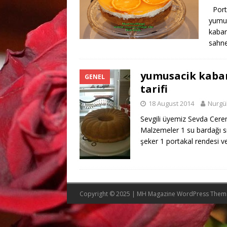
Porta
yumur
kabar
sahne
yumusacik kabar
GENEL
tarifi
18 August 2014
Nurgü
Sevgili üyemiz Sevda Cere
Malzemeler 1 su bardağı sı
şeker 1 portakal rendesi 
Copyright © 2025 | MH Magazine WordPress The