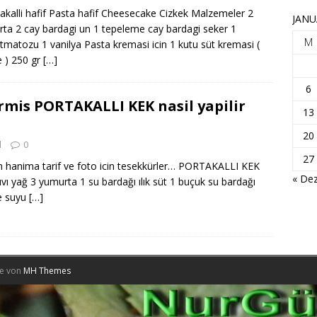
kalli hafif Pasta hafif Cheesecake Cizkek Malzemeler 2
JANU
ta 2 cay bardagi un 1 tepeleme cay bardagi seker 1
M
tmatozu 1 vanilya Pasta kremasi icin 1 kutu süt kremasi (
 ) 250 gr
[…]
6
mis PORTAKALLI KEK nasil yapilir
13
20
l
0
27
n hanima tarif ve foto icin tesekkürler… PORTAKALLI KEK
« Dez
vı yağ 3 yumurta 1 su bardağı ılık süt 1 buçuk su bardağı
ve suyu
[…]
me von
MH Themes