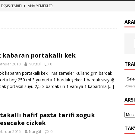
EKŞİSİ TARİFİ
ANA YEMEKLER
zeytin kurumu
ANA YEMEKLER
ARA
 BULGUR PİLAVI ET SUYUNA SALMA TEREYAĞLI BULGUR PİLAV
TURŞUSU TARİFİ
ANA YEMEKLER
 kabaran portakallı kek
imekli Kesme Aşı tarifi, etli mercimek aşı nasıl yapılır
ANA
TRAN
Januar 2018
Nurgül
0
kabaran portakallı kek Malzemeler Kullandığım bardak
orta boy 250 ml 3 yumurta 1 bardak şeker 1 bardak sıvıyağ
dak portakal suyu 2,5-3 bardak un 1 vanilya 1 kabartma
[…]
Power
ARS
takalli hafif pasta tarifi soguk
esecake cizkek
TAK
ebruar 2015
Nurgül
0