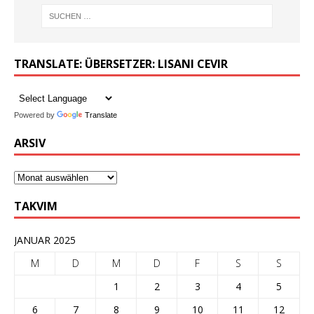
TRANSLATE: ÜBERSETZER: LISANI CEVIR
Powered by
Translate
ARSIV
TAKVIM
JANUAR 2025
M
D
M
D
F
S
S
1
2
3
4
5
6
7
8
9
10
11
12