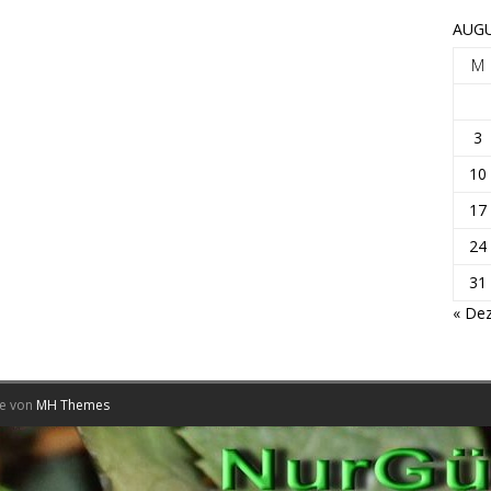
AUGU
M
3
10
17
24
31
« Dez
me von
MH Themes