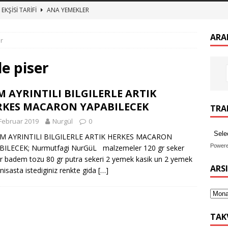
EKŞİSİ TARİFİ
ANA YEMEKLER
zeytin kurumu
ANA YEMEKLER
ARA
r
 BULGUR PİLAVI ET SUYUNA SALMA TEREYAĞLI BULGUR PİLAV
e piser
TURŞUSU TARİFİ
ANA YEMEKLER
 AYRINTILI BILGILERLE ARTIK
imekli Kesme Aşı tarifi, etli mercimek aşı nasıl yapılır
ANA
RKES MACARON YAPABILECEK
TRAN
Februar 2019
Nurgül
0
AYRINTILI BILGILERLE ARTIK HERKES MACARON
Power
BILECEK; Nurmutfagi NurGüL malzemeler 120 gr seker
r badem tozu 80 gr putra sekeri 2 yemek kasik un 2 yemek
ARS
 nisasta istediginiz renkte gida
[…]
TAK