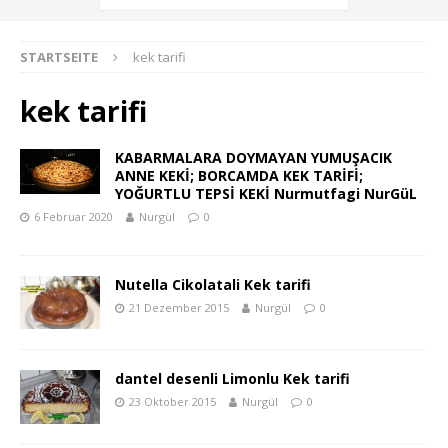
STARTSEITE
kek tarifi
kek tarifi
KABARMALARA DOYMAYAN YUMUŞACIK
ANNE KEKİ; BORCAMDA KEK TARİFİ;
YOĞURTLU TEPSİ KEKİ Nurmutfagi NurGüL
6 Februar 2020
Nurgül
0
Nutella Cikolatali Kek tarifi
21 Dezember 2015
Nurgül
0
dantel desenli Limonlu Kek tarifi
23 Oktober 2015
Nurgül
0